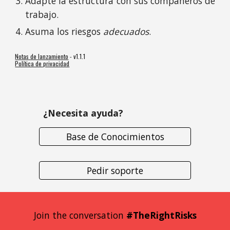
Adapte la estructura con sus compañeros de
trabajo.
Asuma los riesgos
adecuados
.
Notas de lanzamiento
- v1.1.1
Política de privacidad
¿Necesita ayuda?
Base de Conocimientos
Pedir soporte
Join the conversation 
#TheRightRisks